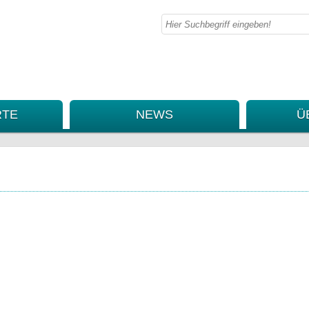
TE
NEWS
Ü