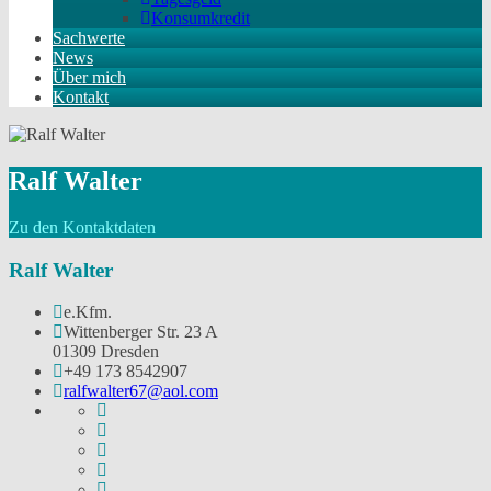
Konsumkredit
Sachwerte
News
Über mich
Kontakt
Ralf Walter
Zu den Kontaktdaten
Ralf Walter
e.Kfm.
Wittenberger Str. 23 A
01309 Dresden
+49 173 8542907
ralfwalter67@aol.com