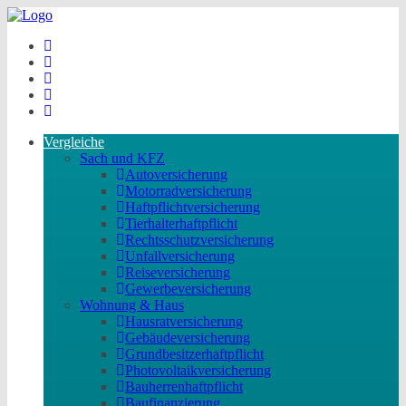
Vergleiche
Sach und KFZ
Autoversicherung
Motorradversicherung
Haftpflichtversicherung
Tierhalterhaftpflicht
Rechtsschutzversicherung
Unfallversicherung
Reiseversicherung
Gewerbeversicherung
Wohnung & Haus
Hausratversicherung
Gebäudeversicherung
Grundbesitzerhaftpflicht
Photovoltaikversicherung
Bauherrenhaftpflicht
Baufinanzierung