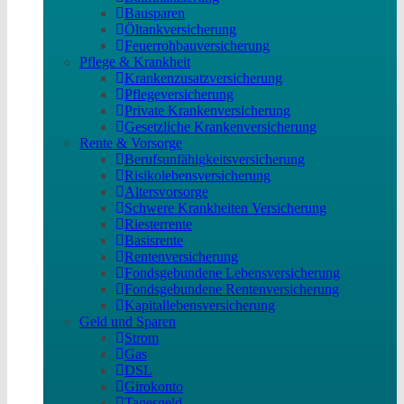
Bausparen
Öltankversicherung
Feuerrohbauversicherung
Pflege & Krankheit
Krankenzusatzversicherung
Pflegeversicherung
Private Krankenversicherung
Gesetzliche Krankenversicherung
Rente & Vorsorge
Berufs­unfähigkeitsversicherung
Risikolebensversicherung
Altersvorsorge
Schwere Krankheiten Versicherung
Riesterrente
Basisrente
Rentenversicherung
Fondsgebundene Lebensversicherung
Fondsgebundene Rentenversicherung
Kapitallebensversicherung
Geld und Sparen
Strom
Gas
DSL
Girokonto
Tagesgeld